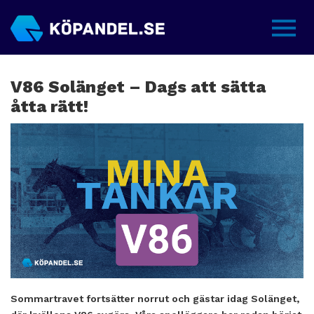
Sidme
V86 Solänget – Dags att sätta
åtta rätt!
Sommartravet fortsätter norrut och gästar idag Solänget,