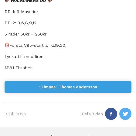
HULIGANENS DD
DD-1: 9 Maverick
DD-2: 3,6,8,9,12
5 rader 50kr = 250kr
Första V85-start är kl.19.20.
Lycka till med liren!
MVH Elisabet
"Timpas" Thomas Andersson
8 juli 2026
Dela sidan