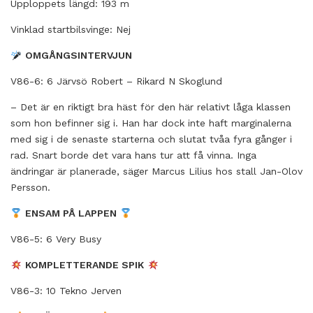
Upploppets längd: 193 m
Vinklad startbilsvinge: Nej
OMGÅNGSINTERVJUN
V86-6: 6 Järvsö Robert – Rikard N Skoglund
– Det är en riktigt bra häst för den här relativt låga klassen
som hon befinner sig i. Han har dock inte haft marginalerna
med sig i de senaste starterna och slutat tvåa fyra gånger i
rad. Snart borde det vara hans tur att få vinna. Inga
ändringar är planerade, säger Marcus Lilius hos stall Jan-Olov
Persson.
ENSAM PÅ LAPPEN
V86-5: 6 Very Busy
KOMPLETTERANDE SPIK
V86-3: 10 Tekno Jerven