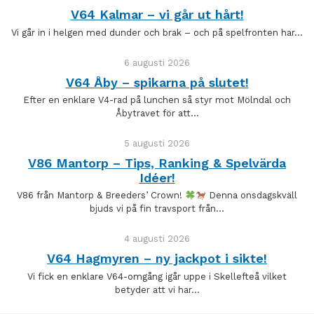
V64 Kalmar – vi går ut hårt!
Vi går in i helgen med dunder och brak – och på spelfronten har…
6 augusti 2026
V64 Åby – spikarna på slutet!
Efter en enklare V4-rad på lunchen så styr mot Mölndal och
Åbytravet för att…
5 augusti 2026
V86 Mantorp – Tips, Ranking & Spelvärda
Idéer!
V86 från Mantorp & Breeders’ Crown!
Denna onsdagskväll
bjuds vi på fin travsport från…
4 augusti 2026
V64 Hagmyren – ny jackpot i sikte!
Vi fick en enklare V64-omgång igår uppe i Skellefteå vilket
betyder att vi har…