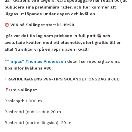
där kvällens V86 avgörs. Våra spelläggare har redan börjat
publicera sina preliminära rader, och fler kommer att
läggas ut löpande under dagen och kvällen.
V86 på Solänget start kl. 19:20
Igår var det tio lag som prickade in full pott
och
avslutade kvällen med ett plusnetto, stort grattis till er
alla! Nu siktar vi på en repris även ikväll!
”Timpas” Thomas Andersson
delar här med sig av sina
tips inför kvällens V86:
TRAVHULIGANENS V86-TIPS SOLÄNGET ONSDAG 8 JULI
Om Solänget
Banlängd: 1 000 m
Banbredd (publiksida): 20 m
Banbredd (bortre långsida): 20 m