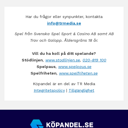
Har du frågor eller synpunkter, kontakta
info@trmedia.se
Spel från Svenska Spel Sport & Casino AB samt AB
Trav och Galopp. Åldersgräns 18 år.
Vill du ha koll på ditt spelande?
Stödlinjen
,
www.stodlinjen.se
,
020-819 100
Spelpaus
,
www.spelpaus.se
Spelfriheten
,
www.spelfriheten.se
Köpandel är en del av TR Media
Integritetspolicy
|
Tillgänglighet