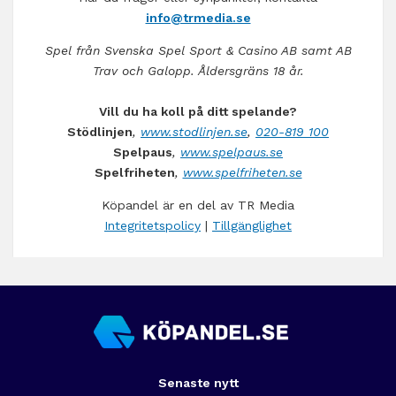
info@trmedia.se
Spel från Svenska Spel Sport & Casino AB samt AB
Trav och Galopp. Åldersgräns 18 år.
Vill du ha koll på ditt spelande?
Stödlinjen
,
www.stodlinjen.se
,
020-819 100
Spelpaus
,
www.spelpaus.se
Spelfriheten
,
www.spelfriheten.se
Köpandel är en del av TR Media
Integritetspolicy
|
Tillgänglighet
Senaste nytt