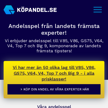
Sidme
Andelsspel från landets främsta
experter!
Vi erbjuder andelsspel till V85, V86, GS75, V64,
V4, Top 7 och Big 9, komponerade av landets
främsta tipsters!
Vi har mer än 50 olika lag till V85, V86,
GS75, V64, V4, Top 7 och Big 9 - i alla
prisklasser!
KÖP DIN ANDEL AV VÅRA EXPERTER HÄR
Våra andelsspel