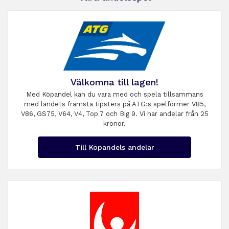
Välkomna till lagen!
Med Köpandel kan du vara med och spela tillsammans
med landets främsta tipsters på ATG:s spelformer V85,
V86, GS75, V64, V4, Top 7 och Big 9. Vi har andelar från 25
kronor.
Till Köpandels andelar