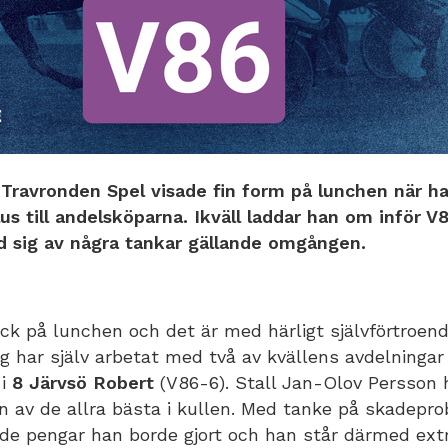
 Travronden Spel visade fin form på lunchen när h
plus till andelsköparna. Ikväll laddar han om inför
d sig av några tankar gällande omgången.
k på lunchen och det är med härligt självförtroende
g har själv arbetat med två av kvällens avdelningar
 i
8 Järvsö Robert
(V86-6). Stall Jan-Olov Persson 
en av de allra bästa i kullen. Med tanke på skadepro
 de pengar han borde gjort och han står därmed extr