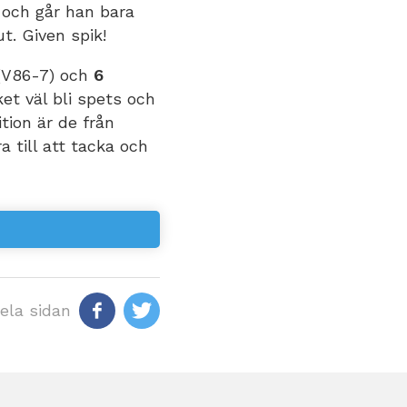
 och går han bara
ut. Given spik!
V86-7) och
6
ket väl bli spets och
tion är de från
a till att tacka och
ela sidan