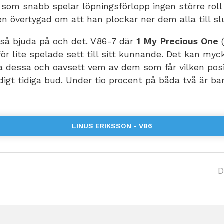
 som snabb spelar löpningsförlopp ingen större roll
gen övertygad om att han plockar ner dem alla till sl
kså bjuda på och det. V86-7 där
1 My Precious One
(
för lite spelade sett till sitt kunnande. Det kan myc
a dessa och oavsett vem av dem som får vilken posi
digt tidiga bud. Under tio procent på båda två är bar
LINUS ERIKSSON - V86
D