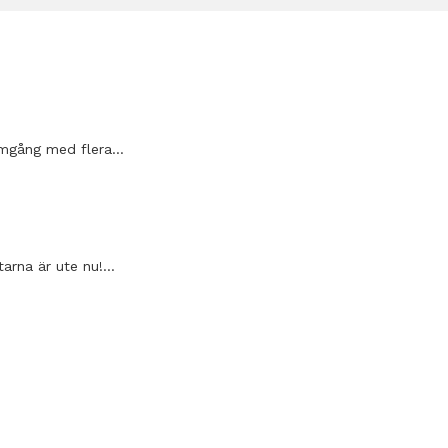
 omgång med flera…
arna är ute nu!…