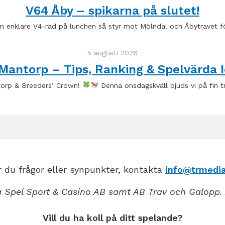
V64 Åby – spikarna på slutet!
en enklare V4-rad på lunchen så styr mot Mölndal och Åbytravet f
5 augusti 2026
Mantorp – Tips, Ranking & Spelvärda I
torp & Breeders’ Crown!
Denna onsdagskväll bjuds vi på fin t
 du frågor eller synpunkter, kontakta
info@trmedia
 Spel Sport & Casino AB samt AB Trav och Galopp. 
Vill du ha koll på ditt spelande?