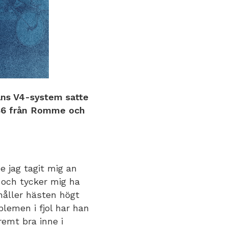
ans V4-system satte
 V86 från Romme och
 jag tagit mig an
 och tycker mig ha
håller hästen högt
blemen i fjol har han
emt bra inne i