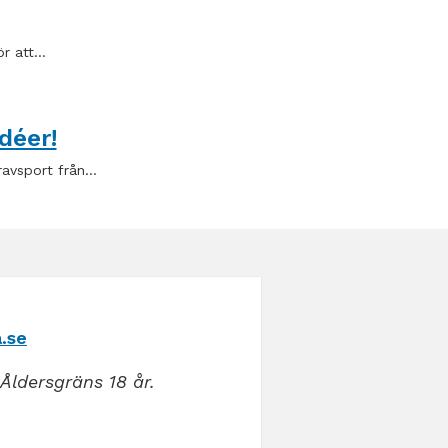
ör att…
déer!
ravsport från…
.se
Åldersgräns 18 år.