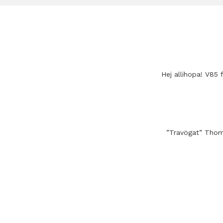
Hej allihopa! V85
”Travögat” Thom