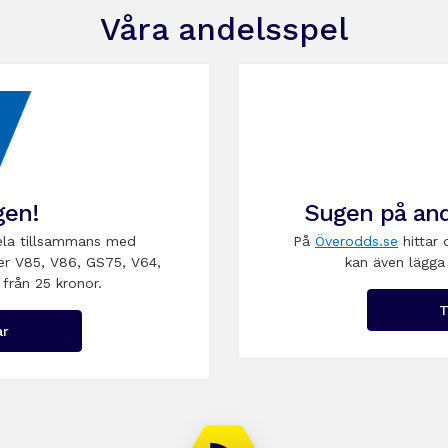
Våra andelsspel
gen!
Sugen på and
la tillsammans med
På
Överodds.se
hittar 
er V85, V86, GS75, V64,
kan även lägga 
 från 25 kronor.
T
ar