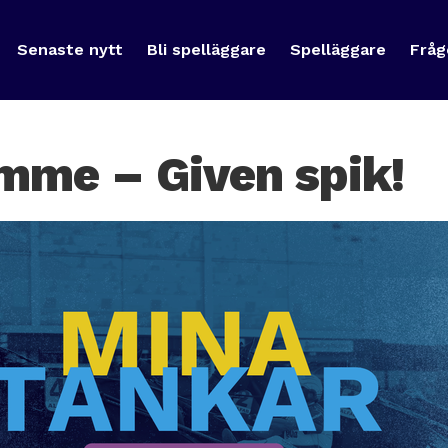
Senaste nytt
Bli spelläggare
Spelläggare
Fråg
mme – Given spik!