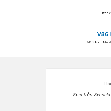
Efter 
V86 
V86 från Man
Har
Spel från Svenska