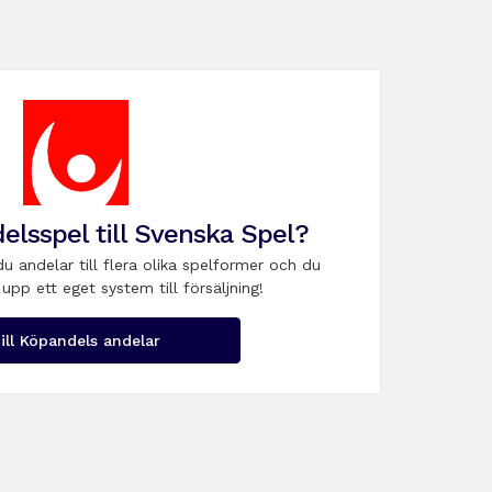
elsspel till Svenska Spel?
du andelar till flera olika spelformer och du
upp ett eget system till försäljning!
ill Köpandels andelar