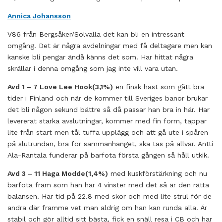
Annica Johansson
V86 från Bergsåker/Solvalla det kan bli en intressant
omgång. Det är några avdelningar med få deltagare men kan
kanske bli pengar ändå känns det som. Har hittat några
skrällar i denna omgång som jag inte vill vara utan.
Avd 1 – 7 Love Lee Hook(3,1%)
en finsk häst som gått bra
tider i Finland och när de kommer till Sveriges banor brukar
det bli någon sekund bättre så då passar han bra in här. Har
levererat starka avslutningar, kommer med fin form, tappar
lite från start men tål tuffa upplägg och att gå ute i spåren
på slutrundan, bra för sammanhanget, ska tas på allvar. Antti
Ala-Rantala funderar på barfota första gången så håll utkik.
Avd 3 – 11 Haga Modde(1,4%)
med kuskförstärkning och nu
barfota fram som han har 4 vinster med det så är den rätta
balansen. Har tid på 22.8 med skor och med lite strul för de
andra där framme vet man aldrig om han kan runda alla. Är
stabil och gör alltid sitt bästa, fick en snäll resa i CB och har