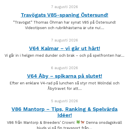
7 augusti 2026
Travögats V85-spaning Östersund!
”Travögat” Thomas Öhman har synat V85 på Östersund!
Videotipsen och rubrikhästarna är ute nu!…
7 augusti 2026
V64 Kalmar – vi går ut hårt!
Vi går in i helgen med dunder och brak – och på spelfronten har…
6 augusti 2026
V64 Åby – spikarna på slutet!
Efter en enklare V4-rad på lunchen så styr mot Mölndal och
Åbytravet för att…
5 augusti 2026
V86 Mantorp – Tips, Ranking & Spelvärda
Idéer!
V86 från Mantorp & Breeders’ Crown!
Denna onsdagskväll
bjuds vi på fin travsport från…