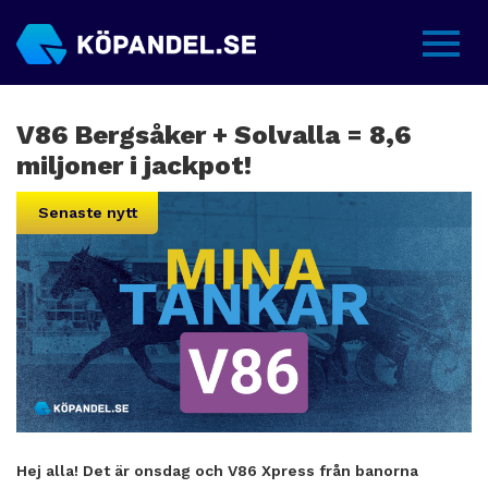
Sidme
V86 Bergsåker + Solvalla = 8,6
miljoner i jackpot!
Senaste nytt
Hej alla! Det är onsdag och V86 Xpress från banorna