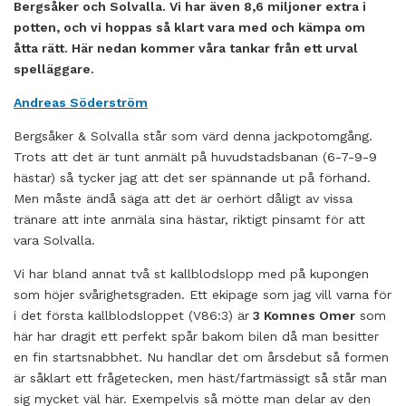
Bergsåker och Solvalla. Vi har även 8,6 miljoner extra i
potten, och vi hoppas så klart vara med och kämpa om
åtta rätt. Här nedan kommer våra tankar från ett urval
spelläggare.
Andreas Söderström
Bergsåker & Solvalla står som värd denna jackpotomgång.
Trots att det är tunt anmält på huvudstadsbanan (6-7-9-9
hästar) så tycker jag att det ser spännande ut på förhand.
Men måste ändå säga att det är oerhört dåligt av vissa
tränare att inte anmäla sina hästar, riktigt pinsamt för att
vara Solvalla.
Vi har bland annat två st kallblodslopp med på kupongen
som höjer svårighetsgraden. Ett ekipage som jag vill varna för
i det första kallblodsloppet (V86:3) är
3 Komnes Omer
som
här har dragit ett perfekt spår bakom bilen då man besitter
en fin startsnabbhet. Nu handlar det om årsdebut så formen
är såklart ett frågetecken, men häst/fartmässigt så står man
sig mycket väl här. Exempelvis så mötte man delar av den