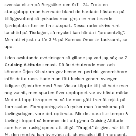
svenska eliten på Bergsåker den 9/11 -24. Trots en
startgalopp (man hamnade bland de härdade hästarna på
tilläggsvolten) så lyckades man greja en meriterande
fjärdeplats efter en fin slutspurt. Dessa rader skrivs runt
lunchtid på Tisdagen, så mycket kan hända i ”procentväg”.
Men att vi just nu får 3 % på Komnes Omer är tacksamt, se
upp!
I den avslutande avdelningen så gillade jag vad jag såg av
7
Cruising Altitude
senast. Då årsdebuterade man och
körande Örjan Kihlström gav henne en perfekt genomkörare
inför detta race. Hade man fått luckan genom svängen
tidigare (Sjöström med Bear Victor täppte till) så hade man
nog vunnit, men spurten över upploppet var av bästa märke.
Med ett lopp i kroppen nu så lär man gått framåt rejält på
formskalan. Förhoppningsvis så rycker man framskorna på
tävlingsdagen, vore det optimala. Blir det bara lite tempo &
tävling i loppet så kommer det att gynna Cruising Altitude
som har en ruskig speed att tillgå. “Draget” är givet här till 11
%, den modiga kan överväga att chansspika till fin procent.