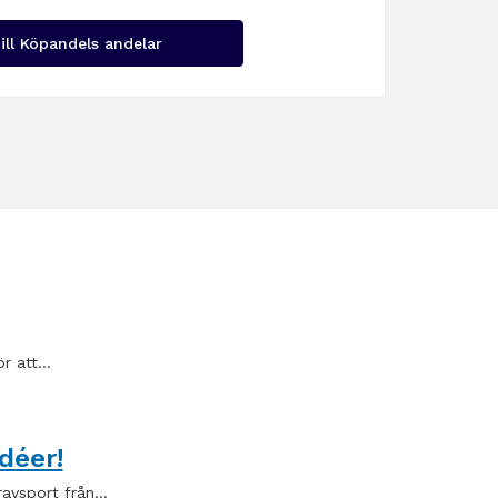
ill Köpandels andelar
ör att…
déer!
ravsport från…