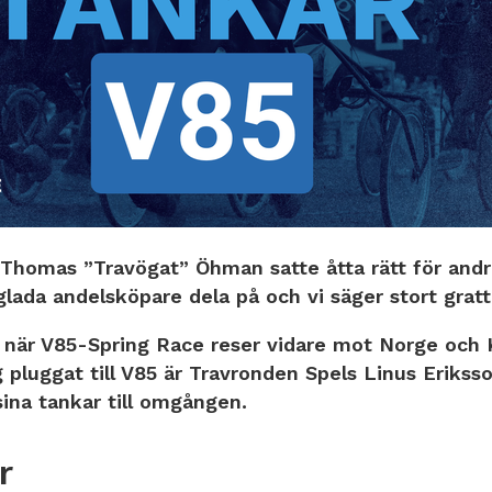
 Thomas ”Travögat” Öhman satte åtta rätt för andr
glada andelsköpare dela på och vi säger stort gratti
o när V85-Spring Race reser vidare mot Norge och
g pluggat till V85 är Travronden Spels Linus Eriks
sina tankar till omgången.
r