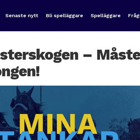
Senaste nytt
Bli spelläggare
Spelläggare
Fråg
sterskogen – Måste
ongen!