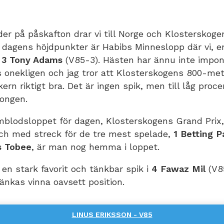
er på påskafton drar vi till Norge och Klosterskog
 dagens höjdpunkter är Habibs Minneslopp där vi, en
r
3 Tony Adams
(V85-3). Hästen har ännu inte impon
s onekligen och jag tror att Klosterskogens 800-m
rn riktigt bra. Det är ingen spik, men till låg proce
ongen.
mblodsloppet för dagen, Klosterskogens Grand Prix, 
och med streck för de tre mest spelade,
1 Betting P
s Tobee
, är man nog hemma i loppet.
å en stark favorit och tänkbar spik i
4 Fawaz Mil
(V8
änkas vinna oavsett position.
LINUS ERIKSSON - V85