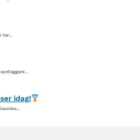
i har…
a spelläggare…
ser idag!
klassiska…