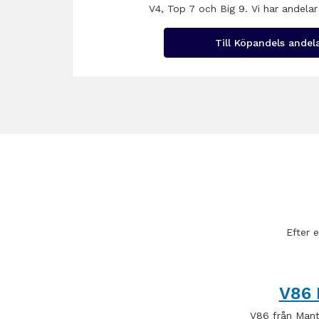
V4, Top 7 och Big 9. Vi har andelar
Till Köpandels andel
Efter 
V86 
V86 från Man