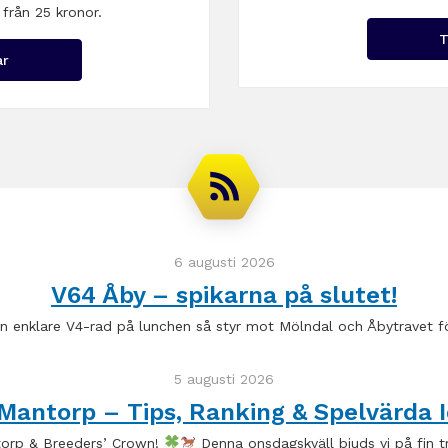
 från 25 kronor.
T
ar
6 augusti 2026
V64 Åby – spikarna på slutet!
en enklare V4-rad på lunchen så styr mot Mölndal och Åbytravet f
5 augusti 2026
Mantorp – Tips, Ranking & Spelvärda I
torp & Breeders’ Crown!
Denna onsdagskväll bjuds vi på fin t