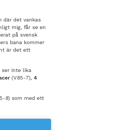
en där det vankas
ligt mig, får se en
erat på svensk
eters bana kommer
nt är det ett
ser inte lika
acer
(V85-7),
4
5-8) som med ett