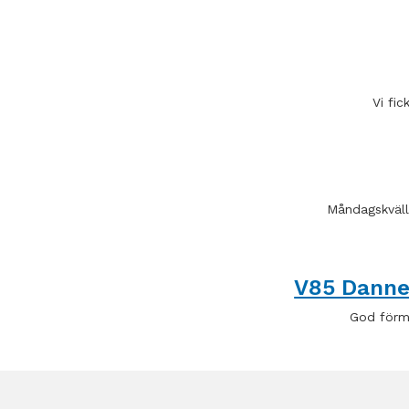
Vi fi
Måndagskvälle
V85 Dann
God förmi