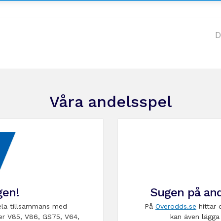
D
Våra andelsspel
gen!
Sugen på and
la tillsammans med
På
Överodds.se
hittar 
er V85, V86, GS75, V64,
kan även lägga 