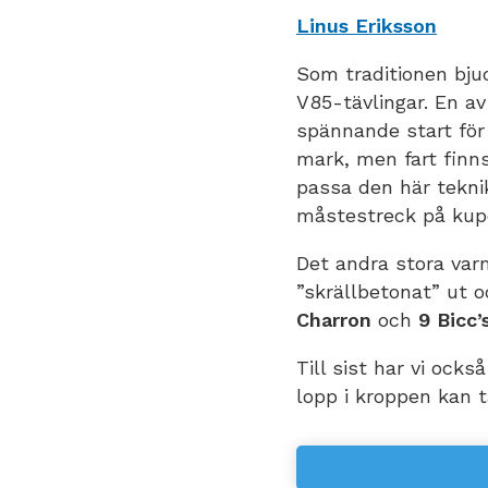
Linus Eriksson
Som traditionen bjud
V85-tävlingar. En av
spännande start fö
mark, men fart finn
passa den här teknike
måstestreck på kup
Det andra stora var
”skrällbetonat” ut 
Charron
och
9 Bicc’
Till sist har vi ocks
lopp i kroppen kan t