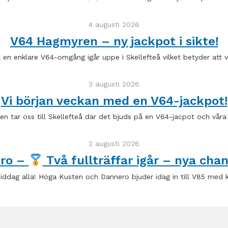
4 augusti 2026
V64 Hagmyren – ny jackpot i sikte!
ck en enklare V64-omgång igår uppe i Skellefteå vilket betyder att v
3 augusti 2026
Vi början veckan med en V64-jackpot!
n tar oss till Skellefteå där det bjuds på en V64-jacpot och vår
2 augusti 2026
ero –
Två fullträffar igår – nya chan
ddag alla! Höga Kusten och Dannero bjuder idag in till V85 med 