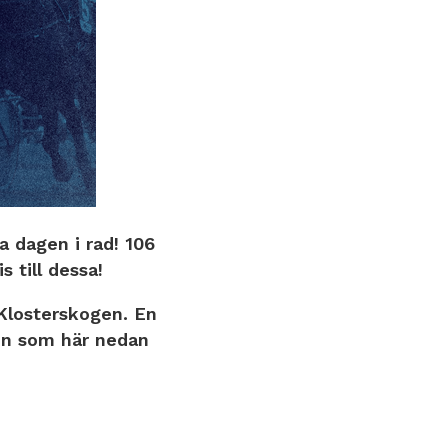
a dagen i rad! 106
s till dessa!
 Klosterskogen. En
son som här nedan