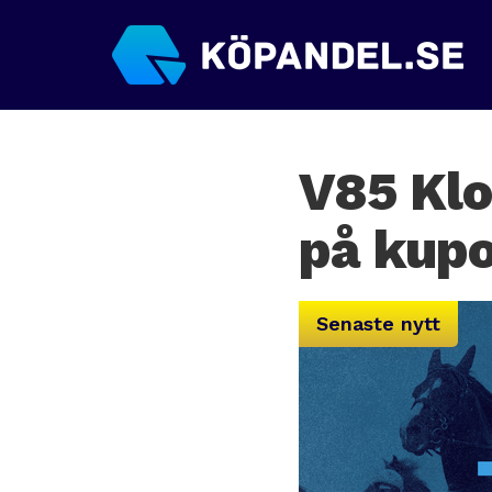
V85 Klo
på kup
Senaste nytt