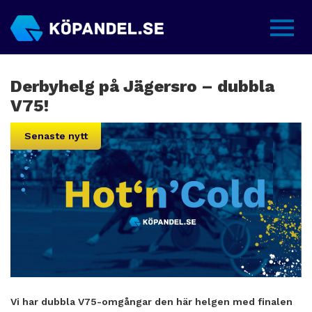
Sidme
Derbyhelg på Jägersro – dubbla
V75!
Senaste nytt
Vi har dubbla V75-omgångar den här helgen med finalen