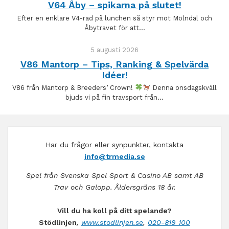
V64 Åby – spikarna på slutet!
Efter en enklare V4-rad på lunchen så styr mot Mölndal och
Åbytravet för att…
5 augusti 2026
V86 Mantorp – Tips, Ranking & Spelvärda
Idéer!
V86 från Mantorp & Breeders’ Crown!
Denna onsdagskväll
bjuds vi på fin travsport från…
Har du frågor eller synpunkter, kontakta
info@trmedia.se
Spel från Svenska Spel Sport & Casino AB samt AB
Trav och Galopp. Åldersgräns 18 år.
Vill du ha koll på ditt spelande?
Stödlinjen
,
www.stodlinjen.se
,
020-819 100