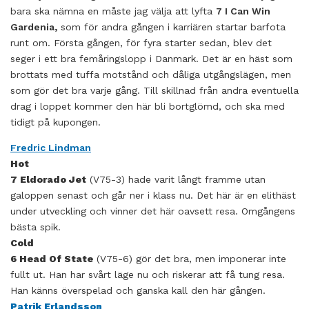
bara ska nämna en måste jag välja att lyfta
7 I Can Win
Gardenia,
som för andra gången i karriären startar barfota
runt om. Första gången, för fyra starter sedan, blev det
seger i ett bra femåringslopp i Danmark. Det är en häst som
brottats med tuffa motstånd och dåliga utgångslägen, men
som gör det bra varje gång. Till skillnad från andra eventuella
drag i loppet kommer den här bli bortglömd, och ska med
tidigt på kupongen.
Fredric Lindman
Hot
7 Eldorado Jet
(V75-3) hade varit långt framme utan
galoppen senast och går ner i klass nu. Det här är en elithäst
under utveckling och vinner det här oavsett resa. Omgångens
bästa spik.
Cold
6 Head Of State
(V75-6) gör det bra, men imponerar inte
fullt ut. Han har svårt läge nu och riskerar att få tung resa.
Han känns överspelad och ganska kall den här gången.
Patrik Erlandsson