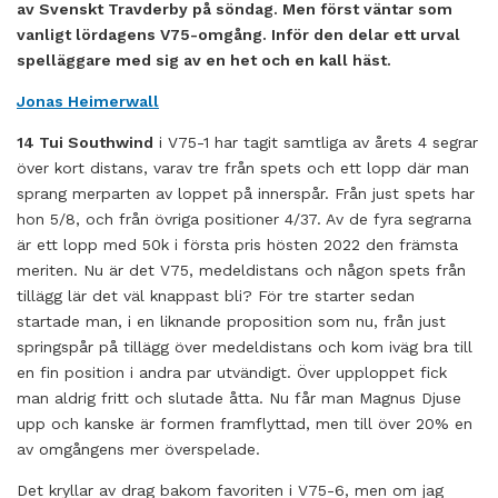
av Svenskt Travderby på söndag. Men först väntar som
vanligt lördagens V75-omgång. Inför den delar ett urval
spelläggare med sig av en het och en kall häst.
Jonas Heimerwall
14 Tui Southwind
i V75-1 har tagit samtliga av årets 4 segrar
över kort distans, varav tre från spets och ett lopp där man
sprang merparten av loppet på innerspår. Från just spets har
hon 5/8, och från övriga positioner 4/37. Av de fyra segrarna
är ett lopp med 50k i första pris hösten 2022 den främsta
meriten. Nu är det V75, medeldistans och någon spets från
tillägg lär det väl knappast bli? För tre starter sedan
startade man, i en liknande proposition som nu, från just
springspår på tillägg över medeldistans och kom iväg bra till
en fin position i andra par utvändigt. Över upploppet fick
man aldrig fritt och slutade åtta. Nu får man Magnus Djuse
upp och kanske är formen framflyttad, men till över 20% en
av omgångens mer överspelade.
Det kryllar av drag bakom favoriten i V75-6, men om jag