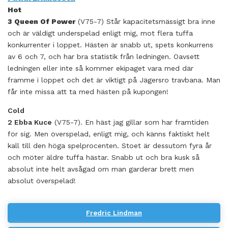
Hot
3 Queen Of Power
(V75-7) Står kapacitetsmässigt bra inne
och är väldigt underspelad enligt mig, mot flera tuffa
konkurrenter i loppet. Hästen är snabb ut, spets konkurrens
av 6 och 7, och har bra statistik från ledningen. Oavsett
ledningen eller inte så kommer ekipaget vara med där
framme i loppet och det är viktigt på Jägersro travbana. Man
får inte missa att ta med hästen på kupongen!
Cold
2 Ebba Kuce
(V75-7). En häst jag gillar som har framtiden
för sig. Men överspelad, enligt mig, och känns faktiskt helt
kall till den höga spelprocenten. Stoet är dessutom fyra år
och möter äldre tuffa hästar. Snabb ut och bra kusk så
absolut inte helt avsågad om man garderar brett men
absolut överspelad!
Fredric Lindman