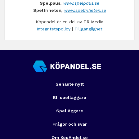
Spelpaus
,
www.spelpaus.se
Spelfriheten
,
www.spelfriheten.se
Köpandel är en del av TR Media
Integritetspolicy
|
Tillgänglighet
Senaste nytt
Bli spelläggare
Spelläggare
Frågor och svar
Om KöpAndel.se