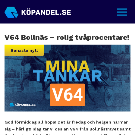
Sidme
V64 Bollnäs – rolig tvåprocentare!
Senaste nytt
God förmiddag allihopa! Det är fredag och helgen närmar
sig – härligt! Idag tar vi oss an V64 från
Bollnästravet
samt