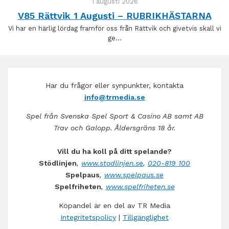
1 augusti 2026
V85 Rättvik 1 Augusti – RUBRIKHÄSTARNA
Vi har en härlig lördag framför oss från Rättvik och givetvis skall vi
ge…
Har du frågor eller synpunkter, kontakta
info@trmedia.se
Spel från Svenska Spel Sport & Casino AB samt AB
Trav och Galopp. Åldersgräns 18 år.
Vill du ha koll på ditt spelande?
Stödlinjen
,
www.stodlinjen.se
,
020-819 100
Spelpaus
,
www.spelpaus.se
Spelfriheten
,
www.spelfriheten.se
Köpandel är en del av TR Media
Integritetspolicy
|
Tillgänglighet