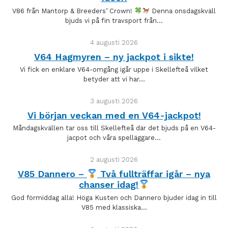
V86 från Mantorp & Breeders’ Crown!
Denna onsdagskväll
bjuds vi på fin travsport från…
4 augusti 2026
V64 Hagmyren – ny jackpot i sikte!
Vi fick en enklare V64-omgång igår uppe i Skellefteå vilket
betyder att vi har…
3 augusti 2026
Vi början veckan med en V64-jackpot!
Måndagskvällen tar oss till Skellefteå där det bjuds på en V64-
jacpot och våra spelläggare…
2 augusti 2026
V85 Dannero –
Två fullträffar igår – nya
chanser idag!
God förmiddag alla! Höga Kusten och Dannero bjuder idag in till
V85 med klassiska…