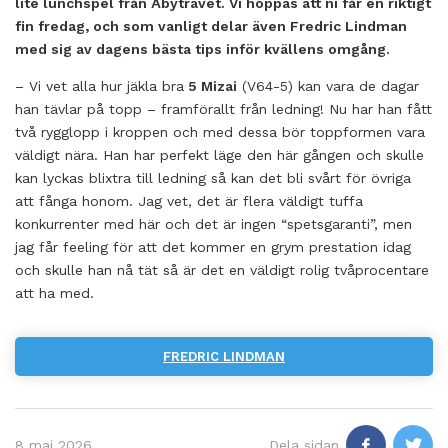
lite lunchspel från
Åbytravet
. Vi hoppas att ni får en riktigt
fin fredag, och som vanligt delar även
Fredric Lindman
med sig av dagens bästa tips inför kvällens omgång.
– Vi vet alla hur jäkla bra
5 Mizai
(V64-5) kan vara de dagar
han tävlar på topp – framförallt från ledning! Nu har han fått
två rygglopp i kroppen och med dessa bör toppformen vara
väldigt nära. Han har perfekt läge den här gången och skulle
kan lyckas blixtra till ledning så kan det bli svårt för övriga
att fånga honom. Jag vet, det är flera väldigt tuffa
konkurrenter med här och det är ingen “spetsgaranti”, men
jag får feeling för att det kommer en grym prestation idag
och skulle han nå tät så är det en väldigt rolig tvåprocentare
att ha med.
FREDRIC LINDMAN
8 maj 2026
Dela sidan