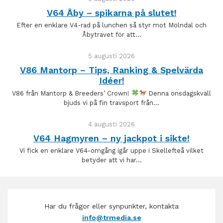
V64 Åby – spikarna på slutet!
Efter en enklare V4-rad på lunchen så styr mot Mölndal och
Åbytravet för att…
5 augusti 2026
V86 Mantorp – Tips, Ranking & Spelvärda
Idéer!
V86 från Mantorp & Breeders’ Crown!
Denna onsdagskväll
bjuds vi på fin travsport från…
4 augusti 2026
V64 Hagmyren – ny jackpot i sikte!
Vi fick en enklare V64-omgång igår uppe i Skellefteå vilket
betyder att vi har…
Har du frågor eller synpunkter, kontakta
info@trmedia.se