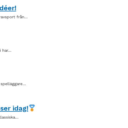
déer!
ravsport från…
i har…
a spelläggare…
ser idag!
klassiska…