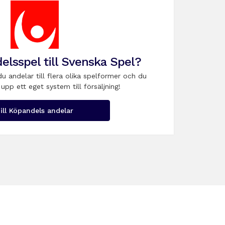
elsspel till Svenska Spel?
du andelar till flera olika spelformer och du
upp ett eget system till försäljning!
ill Köpandels andelar