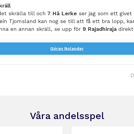
räll
et skrälla till och
7 Hå Lerke
ser jag som ett givet
in Tjomsland kan nog se till att få ett bra lopp, k
mna en annan skräll, se upp för
9 Rajadhiraja
direkt
Göran Nolander
D
Våra andelsspel