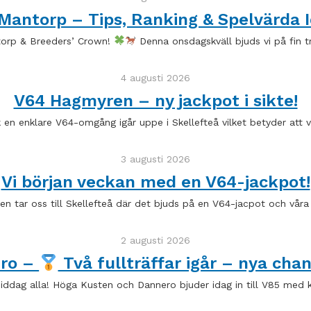
Mantorp – Tips, Ranking & Spelvärda I
torp & Breeders’ Crown!
Denna onsdagskväll bjuds vi på fin t
4 augusti 2026
V64 Hagmyren – ny jackpot i sikte!
ck en enklare V64-omgång igår uppe i Skellefteå vilket betyder att v
3 augusti 2026
Vi början veckan med en V64-jackpot!
n tar oss till Skellefteå där det bjuds på en V64-jacpot och vår
2 augusti 2026
ero –
Två fullträffar igår – nya chan
ddag alla! Höga Kusten och Dannero bjuder idag in till V85 med 