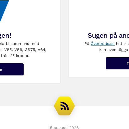
gen!
Sugen på and
la tillsammans med
På
Överodds.se
hittar 
er V85, V86, GS75, V64,
kan även lägga 
 från 25 kronor.
T
ar
5 augusti 2026