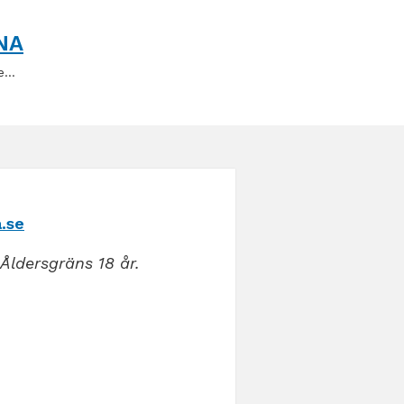
NA
ge…
.se
Åldersgräns 18 år.