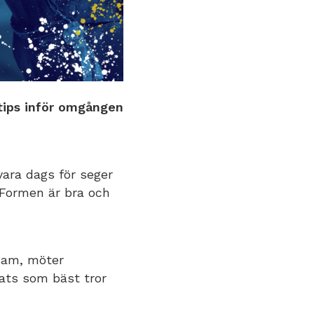
 tips inför omgången
vara dags för seger
 Formen är bra och
ksam, möter
lats som bäst tror