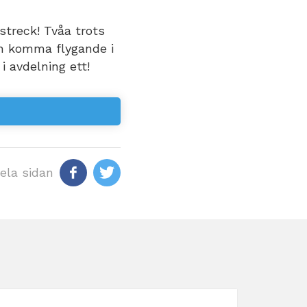
 streck! Tvåa trots
an komma flygande i
 i avdelning ett!
ela sidan