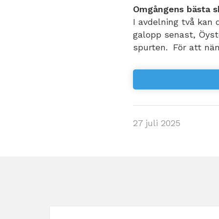
Omgångens bästa sk
I avdelning två kan d
galopp senast, Öyste
spurten. För att nä
27 juli 2025