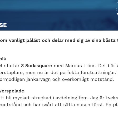
om vanligt påläst och delar med sig av sina bästa
pik
64 startar
3 Sodasquare
med Marcus Lilius. Det bör 
erstaplare, men nu är det perfekta förutsättningar.
 Förmodligen jänkarvagn och överkomligt motstånd.
erspelade
tt bli mycket streckad i avdelning fem. Jag är tve
 motstånd och har svårt att sätta nosen först. En p