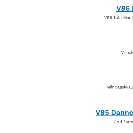
V86 
V86 från Man
Vi fi
Måndagskvälle
V85 Dann
God förmi