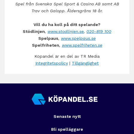
Spel från Svenska Spel Sport & Casino AB samt AB
Trav och Galopp. Åldersgräns 18 år.
Vill du ha koll på ditt spelande?
Stödlinjen
,
www.stodlinjen.se
,
020-819 100
Spelpaus
,
www.spelpaus.se
Spelfriheten
,
www.spelfriheten.se
Köpandel är en del av TR Media
Integritetspolicy
|
Tillgänglighet
Senaste nytt
Bli spelläggare