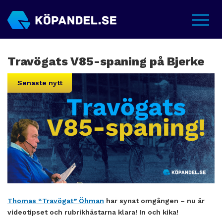
Sidme
Travögats V85-spaning på Bjerke
Senaste nytt
Thomas “Travögat” Öhman
har synat omgången – nu är
videotipset och rubrikhästarna klara! In och kika!