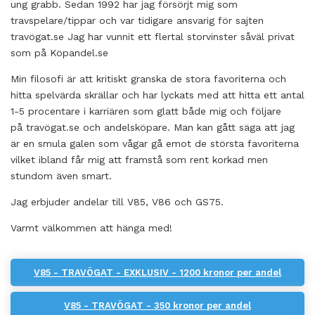
ung grabb. Sedan 1992 har jag försörjt mig som
travspelare/tippar och var tidigare ansvarig för sajten
travögat.se Jag har vunnit ett flertal storvinster såväl privat
som på Köpandel.se
Min filosofi är att kritiskt granska de stora favoriterna och
hitta spelvärda skrällar och har lyckats med att hitta ett antal
1-5 procentare i karriären som glatt både mig och följare
på travögat.se och andelsköpare. Man kan gått säga att jag
är en smula galen som vågar gå emot de största favoriterna
vilket ibland får mig att framstå som rent korkad men
stundom även smart.
Jag erbjuder andelar till V85, V86 och GS75.
Varmt välkommen att hänga med!
V85 - TRAVÖGAT - EXKLUSIV - 1200 kronor per andel
V85 - TRAVÖGAT - 350 kronor per andel