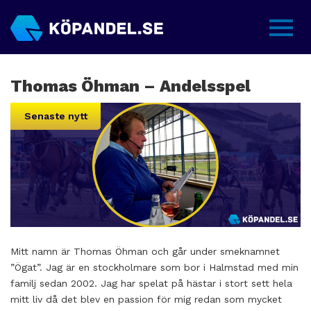
Sidme
Thomas Öhman – Andelsspel
Senaste nytt
Mitt namn är Thomas Öhman och går under smeknamnet
”Ögat”. Jag är en stockholmare som bor i Halmstad med min
familj sedan 2002. Jag har spelat på hästar i stort sett hela
mitt liv då det blev en passion för mig redan som mycket