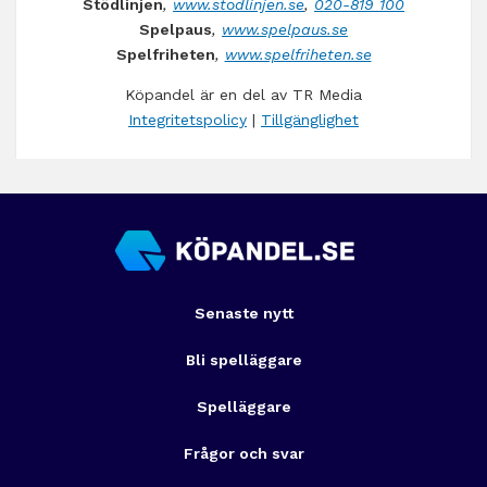
Stödlinjen
,
www.stodlinjen.se
,
020-819 100
Spelpaus
,
www.spelpaus.se
Spelfriheten
,
www.spelfriheten.se
Köpandel är en del av TR Media
Integritetspolicy
|
Tillgänglighet
Senaste nytt
Bli spelläggare
Spelläggare
Frågor och svar