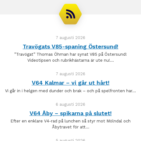
7 augusti 2026
Travögats V85-spaning Östersund!
”Travögat” Thomas Öhman har synat V85 på Östersund!
Videotipsen och rubrikhästarna är ute nu!…
7 augusti 2026
V64 Kalmar – vi går ut hårt!
Vi går in i helgen med dunder och brak – och på spelfronten har…
6 augusti 2026
V64 Åby – spikarna på slutet!
Efter en enklare V4-rad på lunchen så styr mot Mölndal och
Åbytravet för att…
5 augusti 2026