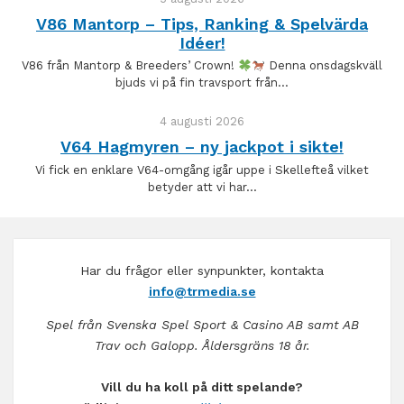
V86 Mantorp – Tips, Ranking & Spelvärda
Idéer!
V86 från Mantorp & Breeders’ Crown!
Denna onsdagskväll
bjuds vi på fin travsport från…
4 augusti 2026
V64 Hagmyren – ny jackpot i sikte!
Vi fick en enklare V64-omgång igår uppe i Skellefteå vilket
betyder att vi har…
Har du frågor eller synpunkter, kontakta
info@trmedia.se
Spel från Svenska Spel Sport & Casino AB samt AB
Trav och Galopp. Åldersgräns 18 år.
Vill du ha koll på ditt spelande?