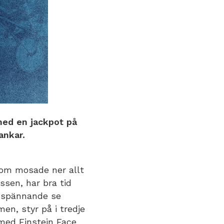
med en jackpot på
ankar.
som mosade ner allt
ssen, har bra tid
r spännande se
en, styr på i tredje
med Einstein Face