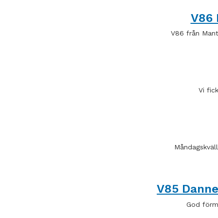
V86 
V86 från Man
Vi fi
Måndagskvälle
V85 Dann
God förmi