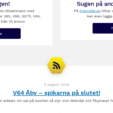
gen!
Sugen på and
la tillsammans med
På
Överodds.se
hittar 
er V85, V86, GS75, V64,
kan även lägga 
 från 25 kronor.
T
ar
6 augusti 2026
V64 Åby – spikarna på slutet!
en enklare V4-rad på lunchen så styr mot Mölndal och Åbytravet f