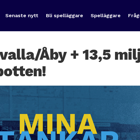
Senaste nytt
Bli spelläggare
Spelläggare
Fråg
valla/Åby + 13,5 mil
potten!