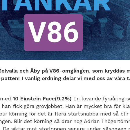
Solvalla och Åby på V86-omgången, som kryddas 
i potten! I vanlig ordning delar vi med oss av våra t
a med
10 Einstein Face(9,2%)
En lovande fyraåring 
 han fick göra grovjobbet. Han är mycket bra för kla
lir körning för det är flera startsnabba med så bli
ngen. Blir det körning så drar nog Adrian i högertömm
a. De siktar mot storloppen senare under säsongen 