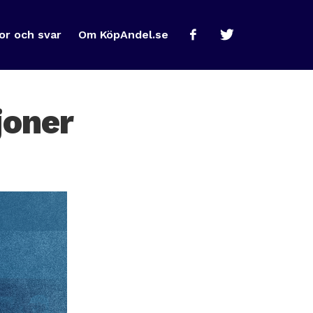
or och svar
Om KöpAndel.se
joner