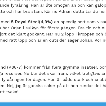
vande fyraåring. Han är lite omogen än och kan galo
ste och har bra stam. Kör nu Adrian detta tar du he
ha med
5 Royal Steel(4,9%)
en speedig sort som visad
ch har Örjan i sulkyn för första gången. Bra tid och 
gjort det klart godkänt. Har nu 2 lopp i kroppen och 
med rätt lopp och är en outsider säger Johan. Kör nu
ond
(V86-7) kommer från flera grymma insatser, oc
ga resurser. Nu blir det skor fram, vilket troligtvis 
 fyraåringen för dagen. Hon är både stark och snabb
sen. Nej, jag är ganska säker på att hon rundar det h
att tveka!