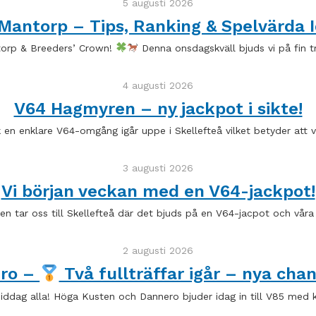
5 augusti 2026
Mantorp – Tips, Ranking & Spelvärda I
torp & Breeders’ Crown!
Denna onsdagskväll bjuds vi på fin t
4 augusti 2026
V64 Hagmyren – ny jackpot i sikte!
ck en enklare V64-omgång igår uppe i Skellefteå vilket betyder att v
3 augusti 2026
Vi början veckan med en V64-jackpot!
n tar oss till Skellefteå där det bjuds på en V64-jacpot och vår
2 augusti 2026
ero –
Två fullträffar igår – nya chan
ddag alla! Höga Kusten och Dannero bjuder idag in till V85 med 