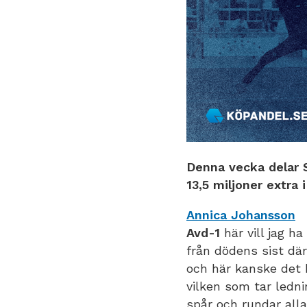
Denna vecka delar 
13,5 miljoner extra 
Annica Johansson
Avd-1
här vill jag h
från dödens sist där
och här kanske det b
vilken som tar ledni
spår och rundar all