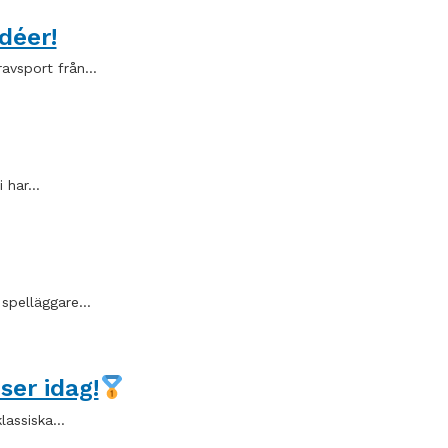
déer!
ravsport från…
i har…
a spelläggare…
ser idag!
klassiska…