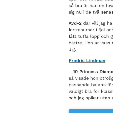
så bra är han en lo
sig nu i de två sena
Avd-2
där vill jag 
fartresurser i fjol o
fått tuffa lopp och 
bättre. Hon är vass 
dig.
Fredric Lindman
– 10 Princess Diam
så visade hon otroli
passande balans för
väldigt bra för klas
och jag spikar utan 