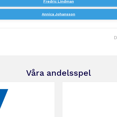
Fredric Lindman
Annica Johansson
D
Våra andelsspel