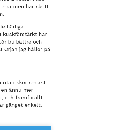
ppera men har skött
m.
e härliga
nu kuskförstärkt har
bör bli bättre och
 Örjan jag håller på
h utan skor senast
är en ännu mer
, och framförallt
är gänget enkelt,