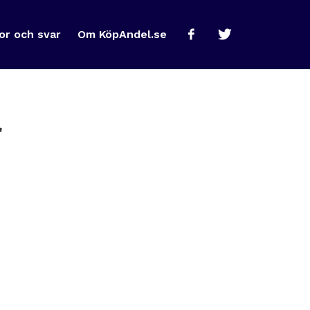
or och svar
Om KöpAndel.se
å