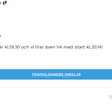
D
r
r kl.19.30 och vi lirar även V4 med start kl.20.14!
TRAVHULIGANENS ANDELAR
D