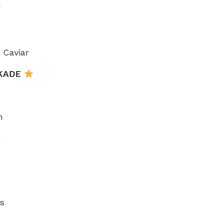
 Caviar
KADE
m
a
s