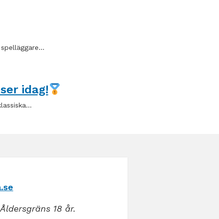
a spelläggare…
ser idag!
klassiska…
.se
Åldersgräns 18 år.