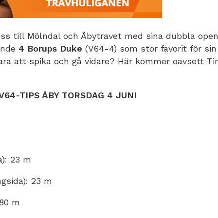
ss till Mölndal och Åbytravet med sina dubbla open
ande
4 Borups Duke
(V64-4) som stor favorit för si
ara att spika och gå vidare? Här kommer oavsett Tim
64-TIPS ÅBY TORSDAG 4 JUNI
a): 23 m
ngsida): 23 m
180 m