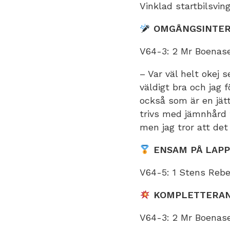
Vinklad startbilsving
OMGÅNGSINTER
V64-3: 2 Mr Boenas
– Var väl helt okej 
väldigt bra och jag 
också som är en jätt
trivs med jämnhård 
men jag tror att det
ENSAM PÅ LAP
V64-5: 1 Stens Rebe
KOMPLETTERAN
V64-3: 2 Mr Boenas