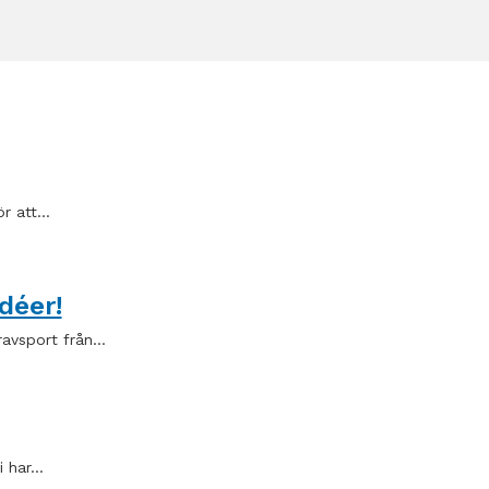
ör att…
déer!
ravsport från…
i har…