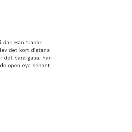
å där. Han tränar
lev det kort distans
är det bara gasa, han
ade open eye senast