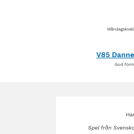
Måndagskvälle
V85 Dann
God förmi
Har
Spel från Svenska