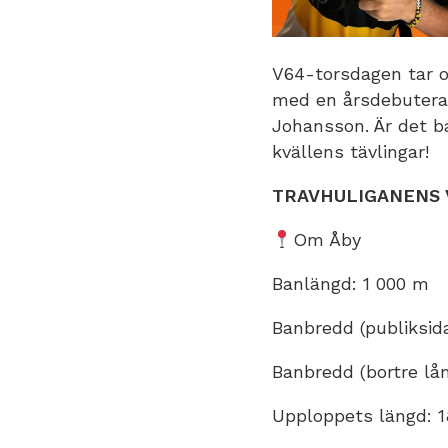
V64-torsdagen tar o
med en årsdebuter
Johansson. Är det b
kvällens tävlingar!
TRAVHULIGANENS V
Om Åby
Banlängd: 1 000 m
Banbredd (publiksid
Banbredd (bortre lå
Upploppets längd: 