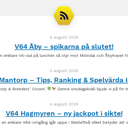
6 augusti 2026
V64 Åby – spikarna på slutet!
en enklare V4-rad på lunchen så styr mot Mölndal och Åbytravet f
5 augusti 2026
Mantorp – Tips, Ranking & Spelvärda I
torp & Breeders’ Crown!
Denna onsdagskväll bjuds vi på fin t
4 augusti 2026
V64 Hagmyren – ny jackpot i sikte!
ck en enklare V64-omgång igår uppe i Skellefteå vilket betyder att v