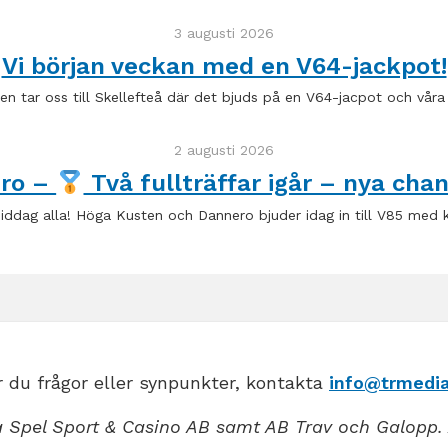
3 augusti 2026
Vi början veckan med en V64-jackpot!
n tar oss till Skellefteå där det bjuds på en V64-jacpot och vår
2 augusti 2026
ero –
Två fullträffar igår – nya chan
ddag alla! Höga Kusten och Dannero bjuder idag in till V85 med 
 du frågor eller synpunkter, kontakta
info@trmedia
 Spel Sport & Casino AB samt AB Trav och Galopp. 