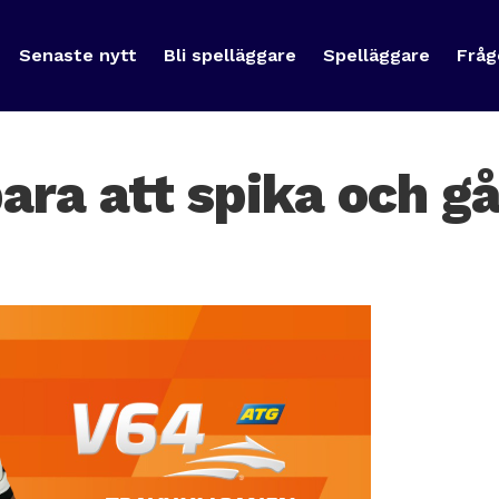
Senaste nytt
Bli spelläggare
Spelläggare
Fråg
bara att spika och g