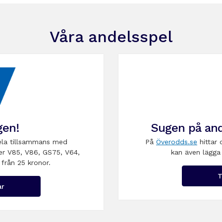
Våra andelsspel
gen!
Sugen på and
la tillsammans med
På
Överodds.se
hittar 
er V85, V86, GS75, V64,
kan även lägga 
 från 25 kronor.
T
ar