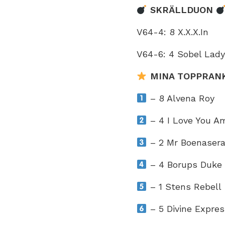
SKRÄLLDUON
V64-4: 8 X.X.X.In
V64-6: 4 Sobel Lady
MINA TOPPRAN
– 8 Alvena Roy
– 4 I Love You A
– 2 Mr Boenaser
– 4 Borups Duke
– 1 Stens Rebell
– 5 Divine Expres