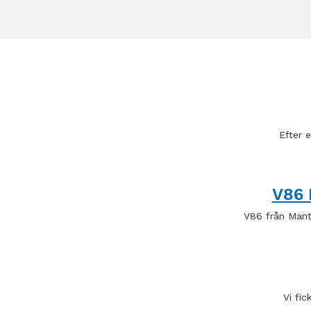
Efter 
V86 
V86 från Man
Vi fi