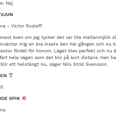
e: Nej
VJUN
era
– Victor Rosleff
senast även om jag tycker det var lite mellanmjölk s
förväntar mig en bra insats den här gången och nu b
estor fördel för honom. Läget blev perfekt och nu 
fart hela vägen som det blir på kort distans. Han h
 blir ett helstängt nu, säger Nils Strid Svensson.
PEN
ll
DE SPIK
era